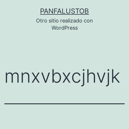
Saltar
PANFALUSTOB
al
Otro sitio realizado con
contenido
WordPress
mnxvbxcjhvjk